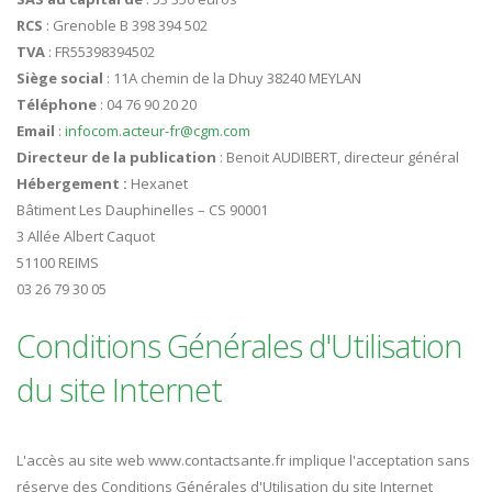
RCS
: Grenoble B 398 394 502
TVA
: FR55398394502
Siège social
: 11A chemin de la Dhuy 38240 MEYLAN
Téléphone
: 04 76 90 20 20
Email
:
infocom.acteur-fr@cgm.com
Directeur de la publication
: Benoit AUDIBERT, directeur général
Hébergement :
Hexanet
Bâtiment Les Dauphinelles – CS 90001
3 Allée Albert Caquot
51100 REIMS
03 26 79 30 05
Conditions Générales d'Utilisation
du site Internet
L'accès au site web www.contactsante.fr implique l'acceptation sans
réserve des Conditions Générales d'Utilisation du site Internet